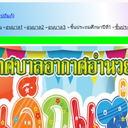
ปถัมภ์)
น
อนุบาล1
อนุบาล2
อนุบาล3
ชั้นประถมศึกษาปีที่1
ชั้นปร
ยินดีต้อ