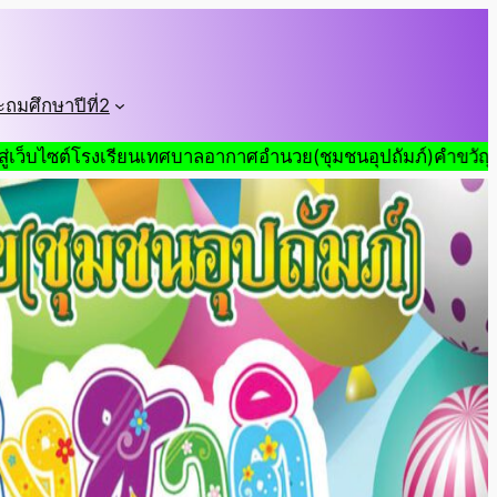
ะถมศึกษาปีที่2
โรงเรียนเทศบาลอากาศอำนวย(ชุมชนอุปถัมภ์)คำขวัญวันเด็กปี2569