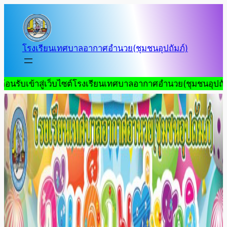
Skip
to
content
โรงเรียนเทศบาลอากาศอำนวย(ชุมชนอุปถัมภ์)
นรับเข้าสู่เว็บไซต์โรงเรียนเทศบาลอากาศอำนวย(ชุมชนอุปถัมภ์)